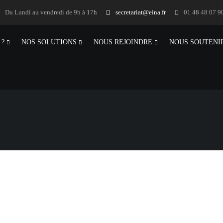
Du Lundi au vendredi de 9h à 17h
secretariat@eina.fr
01 48 48 07 9
 ?
NOS SOLUTIONS
NOUS REJOINDRE
NOUS SOUTENI